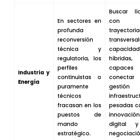
Buscar lí
En sectores en
con
profunda
trayectoria
reconversión
transversa
técnica y
capacidad
regulatoria, los
híbridas,
perfiles
capaces
Industria y
continuistas o
conecta
Energía
puramente
gestión
técnicos
infraestruc
fracasan en los
pesadas c
puestos de
innovación
mando
digital 
estratégico.
negociaci