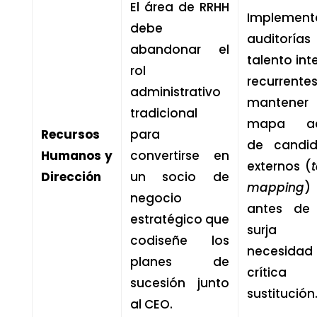
El área de RRHH
Implement
debe
auditoría
abandonar el
talento int
rol
recurrent
administrativo
mantene
tradicional
mapa ac
Recursos
para
de candid
Humanos y
convertirse en
externos (
t
Dirección
un socio de
mapping
)
negocio
antes de
estratégico que
surja
codiseñe los
necesidad
planes de
crítica
sucesión junto
sustitución
al CEO.