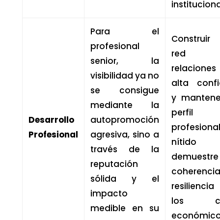
instituciona
Para el
Construir
profesional
red 
senior, la
relacione
visibilidad ya no
alta conf
se consigue
y mantene
mediante la
perfil
Desarrollo
autopromoción
profesiona
Profesional
agresiva, sino a
nítido 
través de la
demuestre
reputación
coherenc
sólida y el
resiliencia
impacto
los cic
medible en su
económico