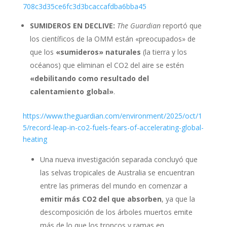
708c3d35ce6fc3d3bcaccafdba6bba45
SUMIDEROS EN DECLIVE:
The Guardian
reportó que
los científicos de la OMM están «preocupados» de
que los
«sumideros» naturales
(la tierra y los
océanos) que eliminan el CO2 del aire se estén
«debilitando como resultado del
calentamiento global»
.
https://www.theguardian.com/environment/2025/oct/1
5/record-leap-in-co2-fuels-fears-of-accelerating-global-
heating
Una nueva investigación separada concluyó que
las selvas tropicales de Australia se encuentran
entre las primeras del mundo en comenzar a
emitir más CO2 del que absorben
, ya que la
descomposición de los árboles muertos emite
más de lo que los troncos y ramas en