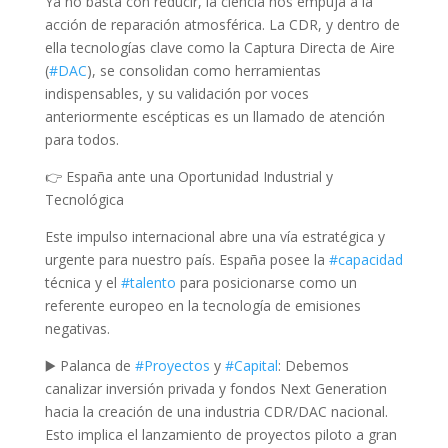
Ya no basta con reducir, la ciencia nos empuja a la
acción de reparación atmosférica. La CDR, y dentro de
ella tecnologías clave como la Captura Directa de Aire
(
#
DAC
), se consolidan como herramientas
indispensables, y su validación por voces
anteriormente escépticas es un llamado de atención
para todos.
👉 España ante una Oportunidad Industrial y
Tecnológica
Este impulso internacional abre una vía estratégica y
urgente para nuestro país. España posee la
#
capacidad
técnica y el
#
talento
para posicionarse como un
referente europeo en la tecnología de emisiones
negativas.
▶️ Palanca de
#Proyectos
y
#
Capital
: Debemos
canalizar inversión privada y fondos Next Generation
hacia la creación de una industria CDR/DAC nacional.
Esto implica el lanzamiento de proyectos piloto a gran