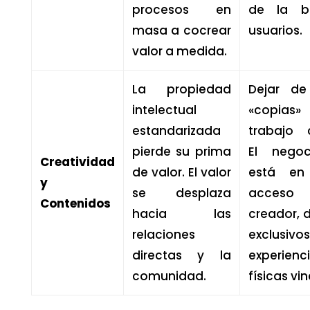
procesos en
de la b
masa a cocrear
usuarios.
valor a medida.
La propiedad
Dejar de
intelectual
«copias
estandarizada
trabajo c
pierde su prima
El negoc
Creatividad
de valor. El valor
está en
y
se desplaza
acce
Contenidos
hacia las
creador, 
relaciones
exclusi
directas y la
experienc
comunidad.
físicas vi