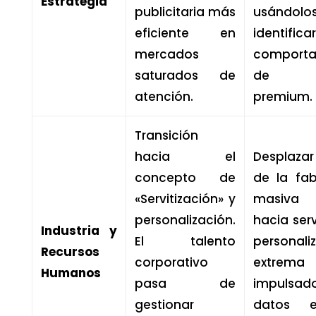
Estrategia
publicitaria más
usándol
eficiente en
identificar
mercados
comporta
saturados de
de c
atención.
premium.
Transición
hacia el
Desplazar
concepto de
de la fab
«Servitización» y
masiva 
personalización.
hacia ser
Industria y
El talento
personali
Recursos
corporativo
extrema
Humanos
pasa de
impulsa
gestionar
datos ex