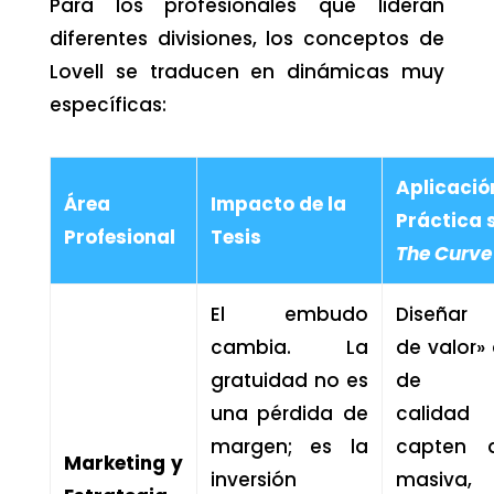
Para los profesionales que lideran
diferentes divisiones, los conceptos de
Lovell se traducen en dinámicas muy
específicas:
Aplicació
Área
Impacto de la
Práctica 
Profesional
Tesis
The Curve
El embudo
Diseñar 
cambia. La
de valor» 
gratuidad no es
de alt
una pérdida de
calida
margen; es la
capten a
Marketing y
inversión
masiva,